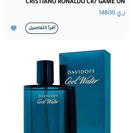
CRISTIANO RONALDO CR7 GAME ON
ر.ي 14800
أقرأ التفاصيل