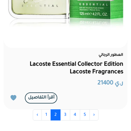
العطور الرجالي
Lacoste Essential Collector Edition
Lacoste Fragrances
ر.ي 21400
أقرأ التفاصيل
‹
1
2
3
4
5
›