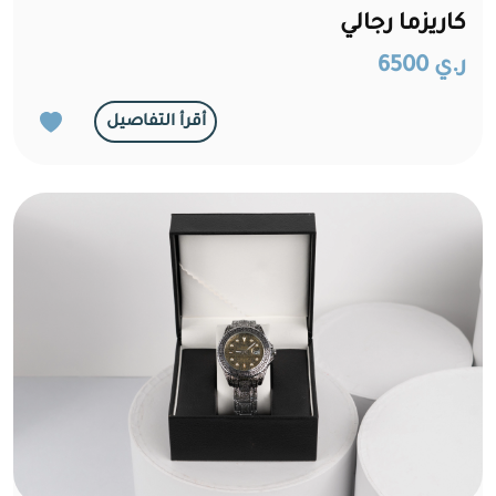
كاريزما رجالي
ر.ي 6500
أقرأ التفاصيل