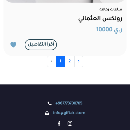
ساعات رجاليه
رولكس العثماني
ر.ي 10000
أقرأ التفاصيل
‹
1
2
›
+967773700705
info@giftak.store