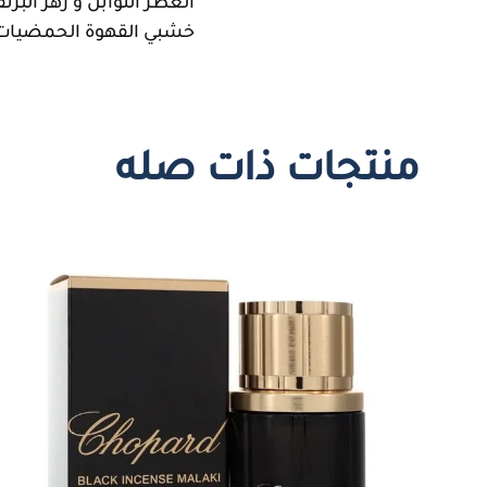
العطر التوابل و زهر البر
خشبي القهوة الحمضيات ط
منتجات ذات صله