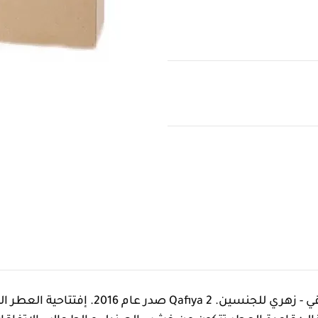
Qafiya 2 Ajmal عطر شرقي - زهري للجنسين. iya 2