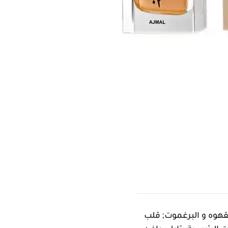
Qaf صدر عام 2016. إفتتاحية العطر القهوه و البرغموت; قلب