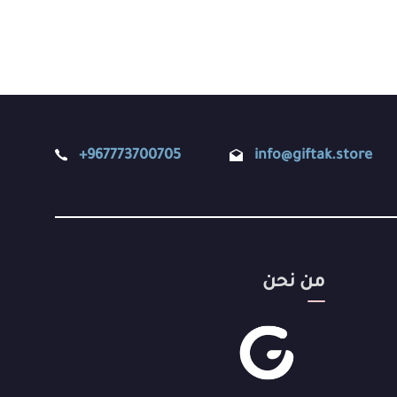
+967773700705
info@giftak.store
من نحن