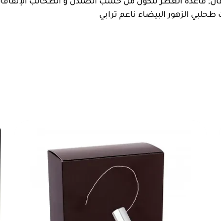
تقال; قاعدة العطر تتكون من خشب الصندل و الطحالب الإتفاقات
حلبي الزهور البيضاء ناعم ترابي