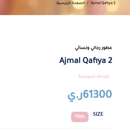
Ajmal Qafiya 2
الصفحة الرئيسية
عطور رجالي ونسائي
Ajmal Qafiya 2
إضافة للمفضلة
61300ر.ي
SIZE
75ML